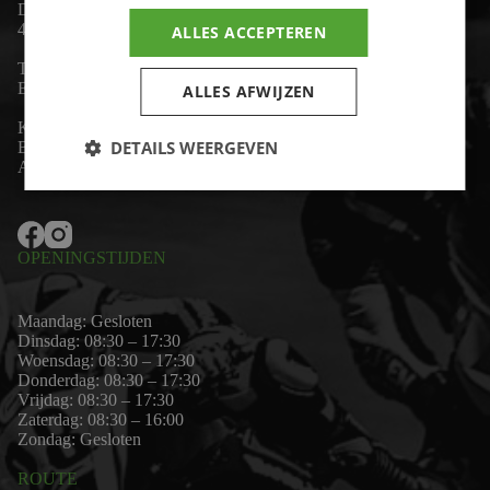
De Lind 17
4841 KC Prinsenbeek
ALLES ACCEPTEREN
Telefoon:
+31 (0)76 - 54 11 888
Email:
wim@motor-id.nl
ALLES AFWIJZEN
K.v.K: 80530338
DETAILS WEERGEVEN
B.T.W-nummer: NL861703947B01
Algemene voorwaarden
OPENINGSTIJDEN
Maandag: Gesloten
Dinsdag: 08:30 – 17:30
Woensdag: 08:30 – 17:30
Donderdag: 08:30 – 17:30
Vrijdag: 08:30 – 17:30
Zaterdag: 08:30 – 16:00
Zondag: Gesloten
ROUTE