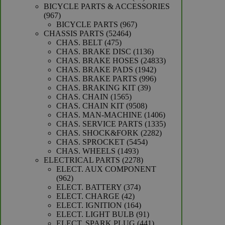
producten
BICYCLE PARTS & ACCESSORIES
967
967
producten
967
BICYCLE PARTS
967
52464
producten
CHASSIS PARTS
52464
475
producten
CHAS. BELT
475
producten
1136
CHAS. BRAKE DISC
1136
producten
24833
CHAS. BRAKE HOSES
24833
1942
producten
CHAS. BRAKE PADS
1942
producten
996
CHAS. BRAKE PARTS
996
39
producten
CHAS. BRAKING KIT
39
1565
producten
CHAS. CHAIN
1565
producten
9508
CHAS. CHAIN KIT
9508
producten
1406
CHAS. MAN-MACHINE
1406
producten
1335
CHAS. SERVICE PARTS
1335
2282
producten
CHAS. SHOCK&FORK
2282
5454
producten
CHAS. SPROCKET
5454
1493
producten
CHAS. WHEELS
1493
producten
2278
ELECTRICAL PARTS
2278
producten
ELECT. AUX COMPONENT
962
962
producten
374
ELECT. BATTERY
374
42
producten
ELECT. CHARGE
42
producten
164
ELECT. IGNITION
164
producten
91
ELECT. LIGHT BULB
91
producten
441
ELECT. SPARK PLUG
441