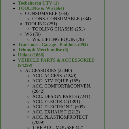
1
producten
Toebehoren UTV
1
product
664
TOOLING & WS
664
producten
334
CONSUMABLE
334
producten
334
CONS. CONSUMABLE
334
251
producten
TOOLING
251
producten
251
TOOLING CHASSIS
251
79
producten
WS
79
producten
79
WS. LIFTING EQUIP.
79
producten
694
Transport - Garage - Paddock
694
8
producten
Triumph Merchandise
8
1866
producten
Uitlaat
1866
producten
VEHICLE PARTS & ACCESSORIES
94299
94299
producten
22040
ACCESSORIES
22040
producten
1249
ACC. ACCESS.
1249
producten
155
ACC. ATV EQUIP.
155
producten
ACC. COMFORT&CONVEN.
2042
2042
producten
7241
ACC. DESIGN PARTS
7241
1391
producten
ACC. ELECTRIC
1391
producten
699
ACC. ELECTRONIC
699
2212
producten
ACC. EXHAUST
2212
producten
ACC. PLASTIC&PROTECT
7009
7009
producten
42
TIRE ACC. MOUSSE
42