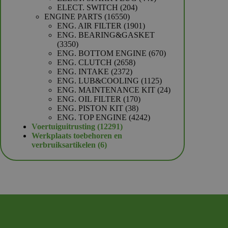
204
producten
ELECT. SWITCH
204
16550
producten
ENGINE PARTS
16550
producten
1901
ENG. AIR FILTER
1901
producten
ENG. BEARING&GASKET
3350
3350
producten
670
ENG. BOTTOM ENGINE
670
2658
producten
ENG. CLUTCH
2658
2372
producten
ENG. INTAKE
2372
producten
1125
ENG. LUB&COOLING
1125
producten
24
ENG. MAINTENANCE KIT
24
170
producten
ENG. OIL FILTER
170
38
producten
ENG. PISTON KIT
38
producten
4242
ENG. TOP ENGINE
4242
12291
producten
Voertuiguitrusting
12291
producten
Werkplaats toebehoren en
6
verbruiksartikelen
6
producten