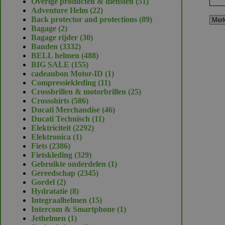
51
Overige producten & diensten
51
22
producten
Adventure Helm
22
producten
89
Back protector and protections
89
2
producten
Bagage
2
producten
30
Bagage rijder
30
3332
producten
Banden
3332
producten
488
BELL helmen
488
155
producten
BIG SALE
155
producten
1
cadeaubon Motor-ID
1
11
product
Compressiekleding
11
producten
25
Crossbrillen & motorbrillen
25
586
producten
Crossshirts
586
producten
46
Ducati Merchandise
46
11
producten
Ducati Technisch
11
2292
producten
Elektriciteit
2292
1
producten
Elektronica
1
2386
product
Fiets
2386
producten
329
Fietskleding
329
producten
1
Gebruikte onderdelen
1
2345
product
Gereedschap
2345
2
producten
Gordel
2
producten
8
Hydratatie
8
producten
15
Integraalhelmen
15
producten
1
Intercom & Smartphone
1
1
product
Jethelmen
1