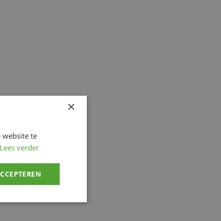
×
 website te
Lees verder
ACCEPTEREN