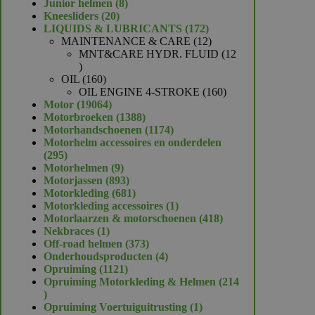
product
8
Junior helmen
8
20
producten
Kneesliders
20
producten
172
LIQUIDS & LUBRICANTS
172
producten
12
MAINTENANCE & CARE
12
producten
MNT&CARE HYDR. FLUID
12
12
producten
160
OIL
160
producten
160
OIL ENGINE 4-STROKE
160
19064
producten
Motor
19064
producten
1388
Motorbroeken
1388
producten
1174
Motorhandschoenen
1174
producten
Motorhelm accessoires en onderdelen
295
295
producten
9
Motorhelmen
9
producten
893
Motorjassen
893
producten
681
Motorkleding
681
producten
1
Motorkleding accessoires
1
product
418
Motorlaarzen & motorschoenen
418
1
producten
Nekbraces
1
product
373
Off-road helmen
373
producten
4
Onderhoudsproducten
4
1121
producten
Opruiming
1121
producten
Opruiming Motorkleding & Helmen
214
214
producten
1
Opruiming Voertuiguitrusting
1