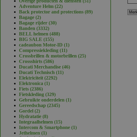
51
Overige producten & diensten
51
22
producten
Adventure Helm
22
producten
89
Back protector and protections
89
2
producten
Bagage
2
producten
30
Bagage rijder
30
3332
producten
Banden
3332
producten
488
BELL helmen
488
155
producten
BIG SALE
155
producten
1
cadeaubon Motor-ID
1
11
product
Compressiekleding
11
producten
25
Crossbrillen & motorbrillen
25
586
producten
Crossshirts
586
producten
46
Ducati Merchandise
46
11
producten
Ducati Technisch
11
2292
producten
Elektriciteit
2292
1
producten
Elektronica
1
2386
product
Fiets
2386
producten
329
Fietskleding
329
producten
1
Gebruikte onderdelen
1
2345
product
Gereedschap
2345
2
producten
Gordel
2
producten
8
Hydratatie
8
producten
15
Integraalhelmen
15
producten
1
Intercom & Smartphone
1
1
product
Jethelmen
1