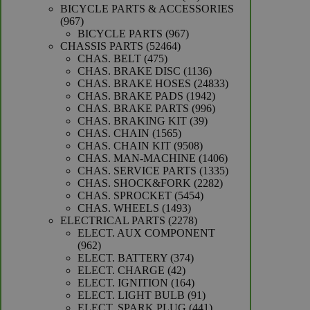
producten
BICYCLE PARTS & ACCESSORIES
967
967
producten
967
BICYCLE PARTS
967
52464
producten
CHASSIS PARTS
52464
475
producten
CHAS. BELT
475
producten
1136
CHAS. BRAKE DISC
1136
producten
24833
CHAS. BRAKE HOSES
24833
1942
producten
CHAS. BRAKE PADS
1942
producten
996
CHAS. BRAKE PARTS
996
39
producten
CHAS. BRAKING KIT
39
1565
producten
CHAS. CHAIN
1565
producten
9508
CHAS. CHAIN KIT
9508
producten
1406
CHAS. MAN-MACHINE
1406
producten
1335
CHAS. SERVICE PARTS
1335
2282
producten
CHAS. SHOCK&FORK
2282
5454
producten
CHAS. SPROCKET
5454
1493
producten
CHAS. WHEELS
1493
producten
2278
ELECTRICAL PARTS
2278
producten
ELECT. AUX COMPONENT
962
962
producten
374
ELECT. BATTERY
374
42
producten
ELECT. CHARGE
42
producten
164
ELECT. IGNITION
164
producten
91
ELECT. LIGHT BULB
91
producten
441
ELECT. SPARK PLUG
441