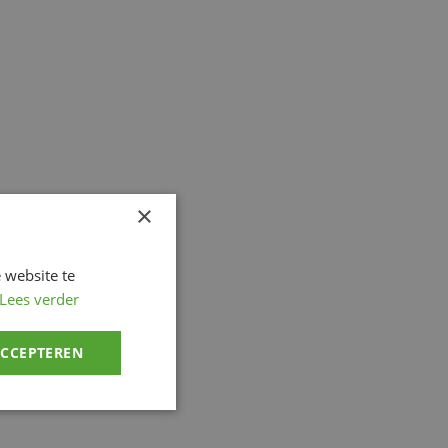
×
 website te
Lees verder
ACCEPTEREN