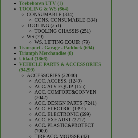
1
producten
Toebehoren UTV
1
product
664
TOOLING & WS
664
producten
334
CONSUMABLE
334
producten
334
CONS. CONSUMABLE
334
251
producten
TOOLING
251
producten
251
TOOLING CHASSIS
251
79
producten
WS
79
producten
79
WS. LIFTING EQUIP.
79
producten
694
Transport - Garage - Paddock
694
8
producten
Triumph Merchandise
8
1866
producten
Uitlaat
1866
producten
VEHICLE PARTS & ACCESSORIES
94299
94299
producten
22040
ACCESSORIES
22040
producten
1249
ACC. ACCESS.
1249
producten
155
ACC. ATV EQUIP.
155
producten
ACC. COMFORT&CONVEN.
2042
2042
producten
7241
ACC. DESIGN PARTS
7241
1391
producten
ACC. ELECTRIC
1391
producten
699
ACC. ELECTRONIC
699
2212
producten
ACC. EXHAUST
2212
producten
ACC. PLASTIC&PROTECT
7009
7009
producten
42
TIRE ACC. MOUSSE
42