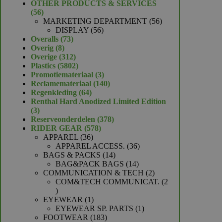
product
OTHER PRODUCTS & SERVICES
56
56
producten
56
MARKETING DEPARTMENT
56
56
producten
DISPLAY
56
73
producten
Overalls
73
8
producten
Overig
8
producten
312
Overige
312
producten
5802
Plastics
5802
producten
3
Promotiemateriaal
3
producten
140
Reclamemateriaal
140
64
producten
Regenkleding
64
producten
Renthal Hard Anodized Limited Edition
3
3
producten
378
Reserveonderdelen
378
578
producten
RIDER GEAR
578
36
producten
APPAREL
36
producten
36
APPAREL ACCESS.
36
14
producten
BAGS & PACKS
14
producten
14
BAG&PACK BAGS
14
producten
2
COMMUNICATION & TECH
2
producten
COM&TECH COMMUNICAT.
2
2
producten
1
EYEWEAR
1
product
1
EYEWEAR SP. PARTS
1
183
product
FOOTWEAR
183