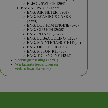
204
producten
ELECT. SWITCH
204
16550
producten
ENGINE PARTS
16550
producten
1901
ENG. AIR FILTER
1901
producten
ENG. BEARING&GASKET
3350
3350
producten
670
ENG. BOTTOM ENGINE
670
2658
producten
ENG. CLUTCH
2658
2372
producten
ENG. INTAKE
2372
producten
1125
ENG. LUB&COOLING
1125
producten
24
ENG. MAINTENANCE KIT
24
170
producten
ENG. OIL FILTER
170
38
producten
ENG. PISTON KIT
38
producten
4242
ENG. TOP ENGINE
4242
12291
producten
Voertuiguitrusting
12291
producten
Werkplaats toebehoren en
6
verbruiksartikelen
6
producten