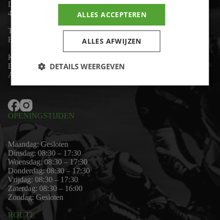
De Lind 17
4841 KC Prinsenbeek
ALLES ACCEPTEREN
Telefoon:
+31 (0)76 - 54 11 888
Email:
wim@motor-id.nl
ALLES AFWIJZEN
K.v.K: 80530338
DETAILS WEERGEVEN
B.T.W-nummer: NL861703947B01
Algemene voorwaarden
OPENINGSTIJDEN
Maandag: Gesloten
Dinsdag: 08:30 – 17:30
Woensdag: 08:30 – 17:30
Donderdag: 08:30 – 17:30
Vrijdag: 08:30 – 17:30
Zaterdag: 08:30 – 16:00
Zondag: Gesloten
ROUTE