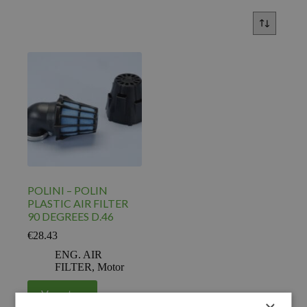
POLINI – POLIN
PLASTIC AIR FILTER
90 DEGREES D.46
€
28.43
ENG. AIR
FILTER
,
Motor
Voeg toe