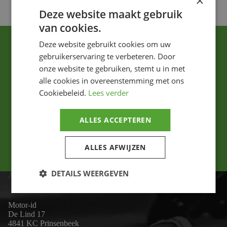
×
Deze website maakt gebruik
van cookies.
Deze website gebruikt cookies om uw
gebruikerservaring te verbeteren. Door
onze website te gebruiken, stemt u in met
alle cookies in overeenstemming met ons
Cookiebeleid.
Lees verder
Ik ga akkoord met het privacybeleid.
ALLES ACCEPTEREN
Versturen
ALLES AFWIJZEN
DETAILS WEERGEVEN
ADRES
Motor-id
De Lind 17
4841 KC Prinsenbeek