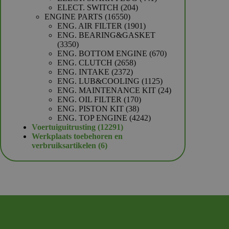
204
producten
ELECT. SWITCH
204
16550
producten
ENGINE PARTS
16550
producten
1901
ENG. AIR FILTER
1901
producten
ENG. BEARING&GASKET
3350
3350
producten
670
ENG. BOTTOM ENGINE
670
2658
producten
ENG. CLUTCH
2658
2372
producten
ENG. INTAKE
2372
producten
1125
ENG. LUB&COOLING
1125
producten
24
ENG. MAINTENANCE KIT
24
170
producten
ENG. OIL FILTER
170
38
producten
ENG. PISTON KIT
38
producten
4242
ENG. TOP ENGINE
4242
12291
producten
Voertuiguitrusting
12291
producten
Werkplaats toebehoren en
6
verbruiksartikelen
6
producten