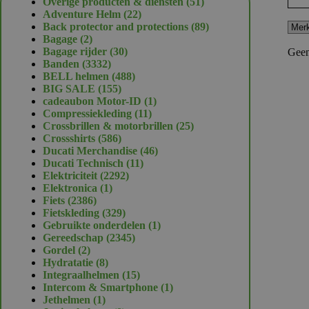
51
Overige producten & diensten
51
22
producten
Adventure Helm
22
producten
89
Back protector and protections
89
2
producten
Bagage
2
producten
30
Bagage rijder
30
Geen
3332
producten
Banden
3332
producten
488
BELL helmen
488
155
producten
BIG SALE
155
producten
1
cadeaubon Motor-ID
1
11
product
Compressiekleding
11
producten
25
Crossbrillen & motorbrillen
25
586
producten
Crossshirts
586
producten
46
Ducati Merchandise
46
11
producten
Ducati Technisch
11
2292
producten
Elektriciteit
2292
1
producten
Elektronica
1
2386
product
Fiets
2386
producten
329
Fietskleding
329
producten
1
Gebruikte onderdelen
1
2345
product
Gereedschap
2345
2
producten
Gordel
2
producten
8
Hydratatie
8
producten
15
Integraalhelmen
15
producten
1
Intercom & Smartphone
1
1
product
Jethelmen
1