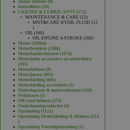
product
8
Junior helmen
8
20
producten
Kneesliders
20
producten
172
LIQUIDS & LUBRICANTS
172
producten
12
MAINTENANCE & CARE
12
producten
MNT&CARE HYDR. FLUID
12
12
producten
160
OIL
160
producten
160
OIL ENGINE 4-STROKE
160
19064
producten
Motor
19064
producten
1388
Motorbroeken
1388
producten
1174
Motorhandschoenen
1174
producten
Motorhelm accessoires en onderdelen
295
295
producten
9
Motorhelmen
9
producten
893
Motorjassen
893
producten
681
Motorkleding
681
producten
1
Motorkleding accessoires
1
product
418
Motorlaarzen & motorschoenen
418
1
producten
Nekbraces
1
product
373
Off-road helmen
373
producten
4
Onderhoudsproducten
4
1121
producten
Opruiming
1121
producten
Opruiming Motorkleding & Helmen
214
214
producten
1
Opruiming Voertuiguitrusting
1