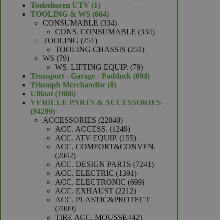
1
producten
Toebehoren UTV
1
product
664
TOOLING & WS
664
producten
334
CONSUMABLE
334
producten
334
CONS. CONSUMABLE
334
251
producten
TOOLING
251
producten
251
TOOLING CHASSIS
251
79
producten
WS
79
producten
79
WS. LIFTING EQUIP.
79
producten
694
Transport - Garage - Paddock
694
8
producten
Triumph Merchandise
8
1866
producten
Uitlaat
1866
producten
VEHICLE PARTS & ACCESSORIES
94299
94299
producten
22040
ACCESSORIES
22040
producten
1249
ACC. ACCESS.
1249
producten
155
ACC. ATV EQUIP.
155
producten
ACC. COMFORT&CONVEN.
2042
2042
producten
7241
ACC. DESIGN PARTS
7241
1391
producten
ACC. ELECTRIC
1391
producten
699
ACC. ELECTRONIC
699
2212
producten
ACC. EXHAUST
2212
producten
ACC. PLASTIC&PROTECT
7009
7009
producten
42
TIRE ACC. MOUSSE
42