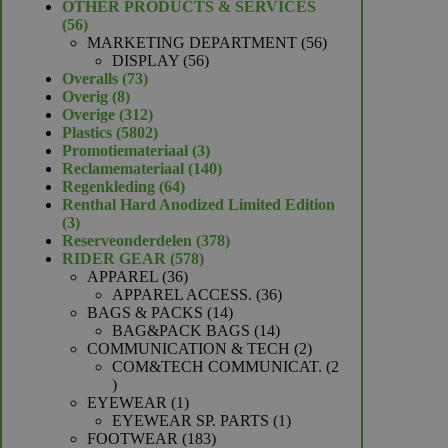
product
OTHER PRODUCTS & SERVICES
56
56
producten
56
MARKETING DEPARTMENT
56
56
producten
DISPLAY
56
73
producten
Overalls
73
8
producten
Overig
8
producten
312
Overige
312
producten
5802
Plastics
5802
producten
3
Promotiemateriaal
3
producten
140
Reclamemateriaal
140
64
producten
Regenkleding
64
producten
Renthal Hard Anodized Limited Edition
3
3
producten
378
Reserveonderdelen
378
578
producten
RIDER GEAR
578
36
producten
APPAREL
36
producten
36
APPAREL ACCESS.
36
14
producten
BAGS & PACKS
14
producten
14
BAG&PACK BAGS
14
producten
2
COMMUNICATION & TECH
2
producten
COM&TECH COMMUNICAT.
2
2
producten
1
EYEWEAR
1
product
1
EYEWEAR SP. PARTS
1
183
product
FOOTWEAR
183