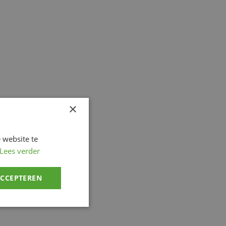
×
 website te
Lees verder
ACCEPTEREN