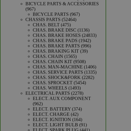
producten
BICYCLE PARTS & ACCESSORIES
967
967
producten
967
BICYCLE PARTS
967
52464
producten
CHASSIS PARTS
52464
475
producten
CHAS. BELT
475
producten
1136
CHAS. BRAKE DISC
1136
producten
24833
CHAS. BRAKE HOSES
24833
1942
producten
CHAS. BRAKE PADS
1942
producten
996
CHAS. BRAKE PARTS
996
39
producten
CHAS. BRAKING KIT
39
1565
producten
CHAS. CHAIN
1565
producten
9508
CHAS. CHAIN KIT
9508
producten
1406
CHAS. MAN-MACHINE
1406
producten
1335
CHAS. SERVICE PARTS
1335
2282
producten
CHAS. SHOCK&FORK
2282
5454
producten
CHAS. SPROCKET
5454
1493
producten
CHAS. WHEELS
1493
producten
2278
ELECTRICAL PARTS
2278
producten
ELECT. AUX COMPONENT
962
962
producten
374
ELECT. BATTERY
374
42
producten
ELECT. CHARGE
42
producten
164
ELECT. IGNITION
164
producten
91
ELECT. LIGHT BULB
91
producten
441
ELECT. SPARK PLUG
441