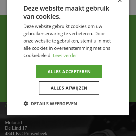
×
Deze website maakt gebruik
van cookies.
Deze website gebruikt cookies om uw
gebruikerservaring te verbeteren. Door
onze website te gebruiken, stemt u in met
alle cookies in overeenstemming met ons
Cookiebeleid.
Lees verder
Ik ga akkoord met het privacybeleid.
ALLES ACCEPTEREN
Versturen
ALLES AFWIJZEN
DETAILS WEERGEVEN
ADRES
Motor-id
De Lind 17
4841 KC Prinsenbeek