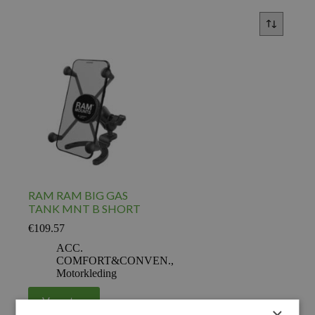
RAM RAM BIG GAS
TANK MNT B SHORT
€
109.57
ACC.
COMFORT&CONVEN.
,
Motorkleding
Voeg toe