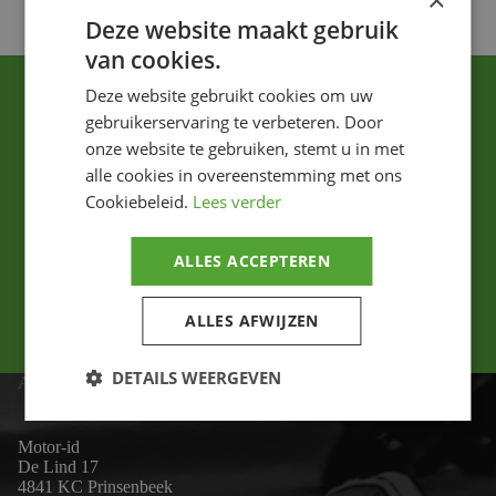
×
Deze website maakt gebruik
van cookies.
Deze website gebruikt cookies om uw
gebruikerservaring te verbeteren. Door
onze website te gebruiken, stemt u in met
alle cookies in overeenstemming met ons
Cookiebeleid.
Lees verder
Ik ga akkoord met het privacybeleid.
ALLES ACCEPTEREN
Versturen
ALLES AFWIJZEN
DETAILS WEERGEVEN
ADRES
Motor-id
De Lind 17
4841 KC Prinsenbeek