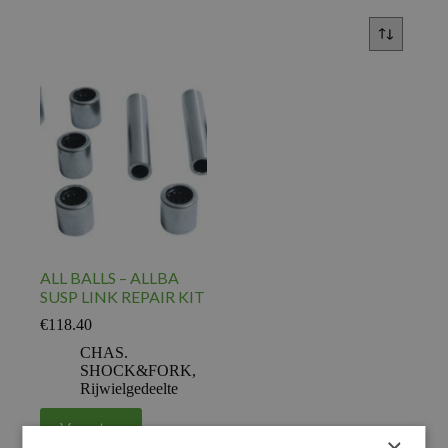
ALL BALLS – ALLBA
SUSP LINK REPAIR KIT
€
118.40
CHAS.
SHOCK&FORK
,
Rijwielgedeelte
Voeg toe