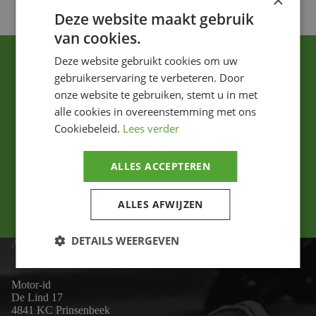
×
Deze website maakt gebruik
van cookies.
Deze website gebruikt cookies om uw
gebruikerservaring te verbeteren. Door
onze website te gebruiken, stemt u in met
alle cookies in overeenstemming met ons
Cookiebeleid.
Lees verder
Ik ga akkoord met het privacybeleid.
ALLES ACCEPTEREN
Versturen
ALLES AFWIJZEN
DETAILS WEERGEVEN
ADRES
Motor-id
De Lind 17
4841 KC Prinsenbeek