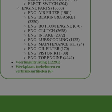
204
producten
ELECT. SWITCH
204
16550
producten
ENGINE PARTS
16550
producten
1901
ENG. AIR FILTER
1901
producten
ENG. BEARING&GASKET
3350
3350
producten
670
ENG. BOTTOM ENGINE
670
2658
producten
ENG. CLUTCH
2658
2372
producten
ENG. INTAKE
2372
producten
1125
ENG. LUB&COOLING
1125
producten
24
ENG. MAINTENANCE KIT
24
170
producten
ENG. OIL FILTER
170
38
producten
ENG. PISTON KIT
38
producten
4242
ENG. TOP ENGINE
4242
12291
producten
Voertuiguitrusting
12291
producten
Werkplaats toebehoren en
6
verbruiksartikelen
6
producten