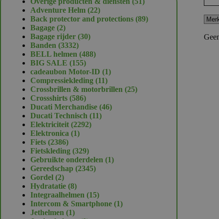
51
Overige producten & diensten
51
22
producten
Adventure Helm
22
producten
89
Back protector and protections
89
2
producten
Bagage
2
producten
30
Bagage rijder
30
Geen
3332
producten
Banden
3332
producten
488
BELL helmen
488
155
producten
BIG SALE
155
producten
1
cadeaubon Motor-ID
1
11
product
Compressiekleding
11
producten
25
Crossbrillen & motorbrillen
25
586
producten
Crossshirts
586
producten
46
Ducati Merchandise
46
11
producten
Ducati Technisch
11
2292
producten
Elektriciteit
2292
1
producten
Elektronica
1
2386
product
Fiets
2386
producten
329
Fietskleding
329
producten
1
Gebruikte onderdelen
1
2345
product
Gereedschap
2345
2
producten
Gordel
2
producten
8
Hydratatie
8
producten
15
Integraalhelmen
15
producten
1
Intercom & Smartphone
1
1
product
Jethelmen
1