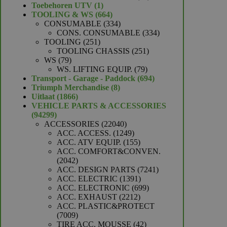
1
producten
Toebehoren UTV
1
product
664
TOOLING & WS
664
producten
334
CONSUMABLE
334
producten
334
CONS. CONSUMABLE
334
251
producten
TOOLING
251
producten
251
TOOLING CHASSIS
251
79
producten
WS
79
producten
79
WS. LIFTING EQUIP.
79
producten
694
Transport - Garage - Paddock
694
8
producten
Triumph Merchandise
8
1866
producten
Uitlaat
1866
producten
VEHICLE PARTS & ACCESSORIES
94299
94299
producten
22040
ACCESSORIES
22040
producten
1249
ACC. ACCESS.
1249
producten
155
ACC. ATV EQUIP.
155
producten
ACC. COMFORT&CONVEN.
2042
2042
producten
7241
ACC. DESIGN PARTS
7241
1391
producten
ACC. ELECTRIC
1391
producten
699
ACC. ELECTRONIC
699
2212
producten
ACC. EXHAUST
2212
producten
ACC. PLASTIC&PROTECT
7009
7009
producten
42
TIRE ACC. MOUSSE
42