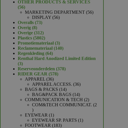
product
OTHER PRODUCTS & SERVICES
56
56
producten
56
MARKETING DEPARTMENT
56
56
producten
DISPLAY
56
73
producten
Overalls
73
8
producten
Overig
8
producten
312
Overige
312
producten
5802
Plastics
5802
producten
3
Promotiemateriaal
3
producten
140
Reclamemateriaal
140
64
producten
Regenkleding
64
producten
Renthal Hard Anodized Limited Edition
3
3
producten
378
Reserveonderdelen
378
578
producten
RIDER GEAR
578
36
producten
APPAREL
36
producten
36
APPAREL ACCESS.
36
14
producten
BAGS & PACKS
14
producten
14
BAG&PACK BAGS
14
producten
2
COMMUNICATION & TECH
2
producten
COM&TECH COMMUNICAT.
2
2
producten
1
EYEWEAR
1
product
1
EYEWEAR SP. PARTS
1
183
product
FOOTWEAR
183