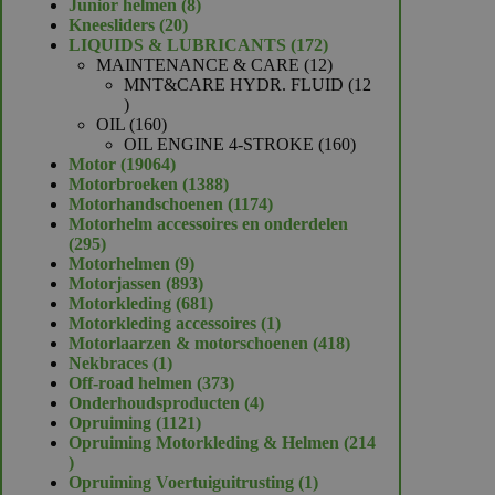
product
8
Junior helmen
8
20
producten
Kneesliders
20
producten
172
LIQUIDS & LUBRICANTS
172
producten
12
MAINTENANCE & CARE
12
producten
MNT&CARE HYDR. FLUID
12
12
producten
160
OIL
160
producten
160
OIL ENGINE 4-STROKE
160
19064
producten
Motor
19064
producten
1388
Motorbroeken
1388
producten
1174
Motorhandschoenen
1174
producten
Motorhelm accessoires en onderdelen
295
295
producten
9
Motorhelmen
9
producten
893
Motorjassen
893
producten
681
Motorkleding
681
producten
1
Motorkleding accessoires
1
product
418
Motorlaarzen & motorschoenen
418
1
producten
Nekbraces
1
product
373
Off-road helmen
373
producten
4
Onderhoudsproducten
4
1121
producten
Opruiming
1121
producten
Opruiming Motorkleding & Helmen
214
214
producten
1
Opruiming Voertuiguitrusting
1