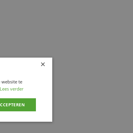
×
 website te
Lees verder
ACCEPTEREN