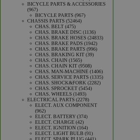
producten
BICYCLE PARTS & ACCESSORIES
967
967
producten
967
BICYCLE PARTS
967
52464
producten
CHASSIS PARTS
52464
475
producten
CHAS. BELT
475
producten
1136
CHAS. BRAKE DISC
1136
producten
24833
CHAS. BRAKE HOSES
24833
1942
producten
CHAS. BRAKE PADS
1942
producten
996
CHAS. BRAKE PARTS
996
39
producten
CHAS. BRAKING KIT
39
1565
producten
CHAS. CHAIN
1565
producten
9508
CHAS. CHAIN KIT
9508
producten
1406
CHAS. MAN-MACHINE
1406
producten
1335
CHAS. SERVICE PARTS
1335
2282
producten
CHAS. SHOCK&FORK
2282
5454
producten
CHAS. SPROCKET
5454
1493
producten
CHAS. WHEELS
1493
producten
2278
ELECTRICAL PARTS
2278
producten
ELECT. AUX COMPONENT
962
962
producten
374
ELECT. BATTERY
374
42
producten
ELECT. CHARGE
42
producten
164
ELECT. IGNITION
164
producten
91
ELECT. LIGHT BULB
91
producten
441
ELECT. SPARK PLUG
441