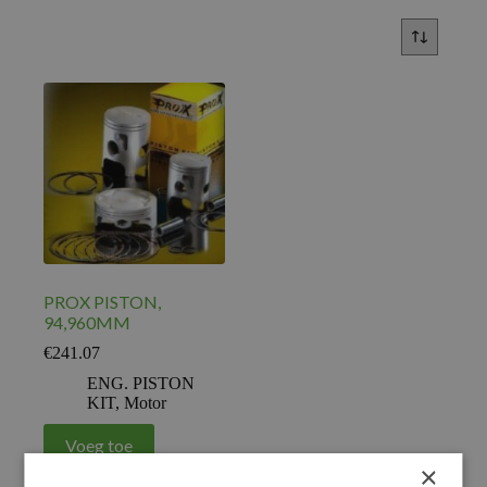
PROX PISTON,
94,960MM
€
241.07
ENG. PISTON
KIT
,
Motor
Voeg toe
×