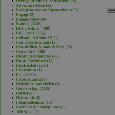
51
Overige producten & diensten
51
22
producten
Adventure Helm
22
producten
89
Back protector and protections
89
2
producten
Bagage
2
producten
30
Bagage rijder
30
3332
producten
Banden
3332
producten
488
BELL helmen
488
155
producten
BIG SALE
155
producten
1
cadeaubon Motor-ID
1
11
product
Compressiekleding
11
producten
25
Crossbrillen & motorbrillen
25
586
producten
Crossshirts
586
producten
46
Ducati Merchandise
46
11
producten
Ducati Technisch
11
2292
producten
Elektriciteit
2292
1
producten
Elektronica
1
2386
product
Fiets
2386
producten
329
Fietskleding
329
producten
1
Gebruikte onderdelen
1
2345
product
Gereedschap
2345
2
producten
Gordel
2
producten
8
Hydratatie
8
producten
15
Integraalhelmen
15
producten
1
Intercom & Smartphone
1
1
product
Jethelmen
1