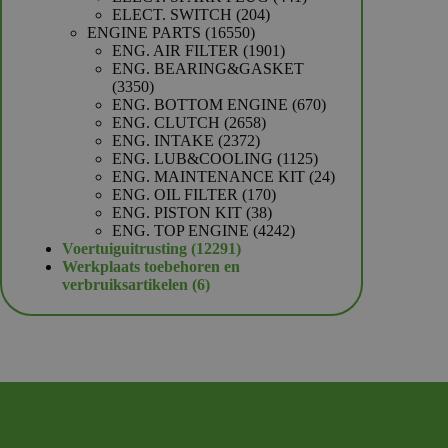
204
producten
ELECT. SWITCH
204
16550
producten
ENGINE PARTS
16550
producten
1901
ENG. AIR FILTER
1901
producten
ENG. BEARING&GASKET
3350
3350
producten
670
ENG. BOTTOM ENGINE
670
2658
producten
ENG. CLUTCH
2658
2372
producten
ENG. INTAKE
2372
producten
1125
ENG. LUB&COOLING
1125
producten
24
ENG. MAINTENANCE KIT
24
170
producten
ENG. OIL FILTER
170
38
producten
ENG. PISTON KIT
38
producten
4242
ENG. TOP ENGINE
4242
12291
producten
Voertuiguitrusting
12291
producten
Werkplaats toebehoren en
6
verbruiksartikelen
6
producten