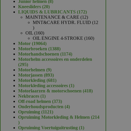
product
8
Junior helmen
8
20
producten
Kneesliders
20
producten
172
LIQUIDS & LUBRICANTS
172
producten
12
MAINTENANCE & CARE
12
producten
MNT&CARE HYDR. FLUID
12
12
producten
160
OIL
160
producten
160
OIL ENGINE 4-STROKE
160
19064
producten
Motor
19064
producten
1388
Motorbroeken
1388
producten
1174
Motorhandschoenen
1174
producten
Motorhelm accessoires en onderdelen
295
295
producten
9
Motorhelmen
9
producten
893
Motorjassen
893
producten
681
Motorkleding
681
producten
1
Motorkleding accessoires
1
product
418
Motorlaarzen & motorschoenen
418
1
producten
Nekbraces
1
product
373
Off-road helmen
373
producten
4
Onderhoudsproducten
4
1121
producten
Opruiming
1121
producten
Opruiming Motorkleding & Helmen
214
214
producten
1
Opruiming Voertuiguitrusting
1