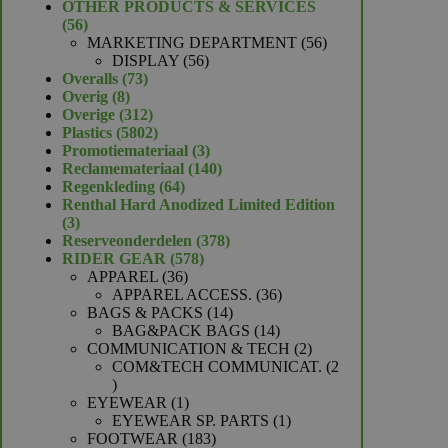
product
OTHER PRODUCTS & SERVICES
56
56
producten
56
MARKETING DEPARTMENT
56
56
producten
DISPLAY
56
73
producten
Overalls
73
8
producten
Overig
8
producten
312
Overige
312
producten
5802
Plastics
5802
producten
3
Promotiemateriaal
3
producten
140
Reclamemateriaal
140
64
producten
Regenkleding
64
producten
Renthal Hard Anodized Limited Edition
3
3
producten
378
Reserveonderdelen
378
578
producten
RIDER GEAR
578
36
producten
APPAREL
36
producten
36
APPAREL ACCESS.
36
14
producten
BAGS & PACKS
14
producten
14
BAG&PACK BAGS
14
producten
2
COMMUNICATION & TECH
2
producten
COM&TECH COMMUNICAT.
2
2
producten
1
EYEWEAR
1
product
1
EYEWEAR SP. PARTS
1
183
product
FOOTWEAR
183