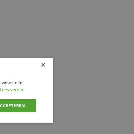
×
 website te
Lees verder
ACCEPTEREN