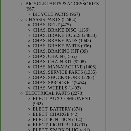
producten
BICYCLE PARTS & ACCESSORIES
967
967
producten
967
BICYCLE PARTS
967
52464
producten
CHASSIS PARTS
52464
475
producten
CHAS. BELT
475
producten
1136
CHAS. BRAKE DISC
1136
producten
24833
CHAS. BRAKE HOSES
24833
1942
producten
CHAS. BRAKE PADS
1942
producten
996
CHAS. BRAKE PARTS
996
39
producten
CHAS. BRAKING KIT
39
1565
producten
CHAS. CHAIN
1565
producten
9508
CHAS. CHAIN KIT
9508
producten
1406
CHAS. MAN-MACHINE
1406
producten
1335
CHAS. SERVICE PARTS
1335
2282
producten
CHAS. SHOCK&FORK
2282
5454
producten
CHAS. SPROCKET
5454
1493
producten
CHAS. WHEELS
1493
producten
2278
ELECTRICAL PARTS
2278
producten
ELECT. AUX COMPONENT
962
962
producten
374
ELECT. BATTERY
374
42
producten
ELECT. CHARGE
42
producten
164
ELECT. IGNITION
164
producten
91
ELECT. LIGHT BULB
91
producten
441
ELECT. SPARK PLUG
441