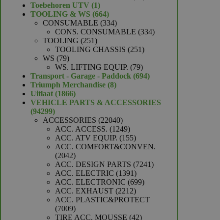
1
producten
Toebehoren UTV
1
product
664
TOOLING & WS
664
producten
334
CONSUMABLE
334
producten
334
CONS. CONSUMABLE
334
251
producten
TOOLING
251
producten
251
TOOLING CHASSIS
251
79
producten
WS
79
producten
79
WS. LIFTING EQUIP.
79
producten
694
Transport - Garage - Paddock
694
8
producten
Triumph Merchandise
8
1866
producten
Uitlaat
1866
producten
VEHICLE PARTS & ACCESSORIES
94299
94299
producten
22040
ACCESSORIES
22040
producten
1249
ACC. ACCESS.
1249
producten
155
ACC. ATV EQUIP.
155
producten
ACC. COMFORT&CONVEN.
2042
2042
producten
7241
ACC. DESIGN PARTS
7241
1391
producten
ACC. ELECTRIC
1391
producten
699
ACC. ELECTRONIC
699
2212
producten
ACC. EXHAUST
2212
producten
ACC. PLASTIC&PROTECT
7009
7009
producten
42
TIRE ACC. MOUSSE
42