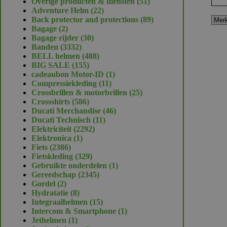
51
Overige producten & diensten
51
22
producten
Adventure Helm
22
producten
89
Back protector and protections
89
2
producten
Bagage
2
producten
30
Bagage rijder
30
3332
producten
Banden
3332
producten
488
BELL helmen
488
155
producten
BIG SALE
155
producten
1
cadeaubon Motor-ID
1
11
product
Compressiekleding
11
producten
25
Crossbrillen & motorbrillen
25
586
producten
Crossshirts
586
producten
46
Ducati Merchandise
46
11
producten
Ducati Technisch
11
2292
producten
Elektriciteit
2292
1
producten
Elektronica
1
2386
product
Fiets
2386
producten
329
Fietskleding
329
producten
1
Gebruikte onderdelen
1
2345
product
Gereedschap
2345
2
producten
Gordel
2
producten
8
Hydratatie
8
producten
15
Integraalhelmen
15
producten
1
Intercom & Smartphone
1
1
product
Jethelmen
1