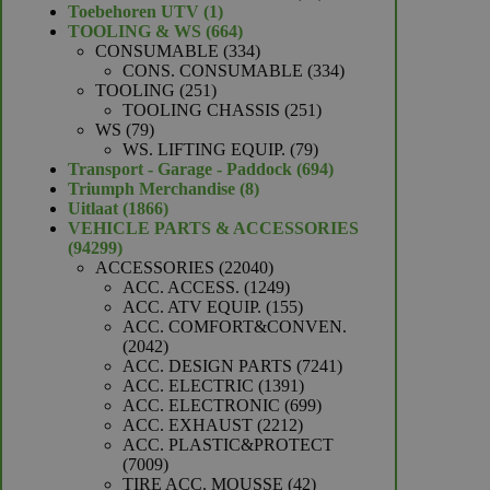
1
producten
Toebehoren UTV
1
product
664
TOOLING & WS
664
producten
334
CONSUMABLE
334
producten
334
CONS. CONSUMABLE
334
251
producten
TOOLING
251
producten
251
TOOLING CHASSIS
251
79
producten
WS
79
producten
79
WS. LIFTING EQUIP.
79
producten
694
Transport - Garage - Paddock
694
8
producten
Triumph Merchandise
8
1866
producten
Uitlaat
1866
producten
VEHICLE PARTS & ACCESSORIES
94299
94299
producten
22040
ACCESSORIES
22040
producten
1249
ACC. ACCESS.
1249
producten
155
ACC. ATV EQUIP.
155
producten
ACC. COMFORT&CONVEN.
2042
2042
producten
7241
ACC. DESIGN PARTS
7241
1391
producten
ACC. ELECTRIC
1391
producten
699
ACC. ELECTRONIC
699
2212
producten
ACC. EXHAUST
2212
producten
ACC. PLASTIC&PROTECT
7009
7009
producten
42
TIRE ACC. MOUSSE
42