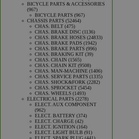
producten
BICYCLE PARTS & ACCESSORIES
967
967
producten
967
BICYCLE PARTS
967
52464
producten
CHASSIS PARTS
52464
475
producten
CHAS. BELT
475
producten
1136
CHAS. BRAKE DISC
1136
producten
24833
CHAS. BRAKE HOSES
24833
1942
producten
CHAS. BRAKE PADS
1942
producten
996
CHAS. BRAKE PARTS
996
39
producten
CHAS. BRAKING KIT
39
1565
producten
CHAS. CHAIN
1565
producten
9508
CHAS. CHAIN KIT
9508
producten
1406
CHAS. MAN-MACHINE
1406
producten
1335
CHAS. SERVICE PARTS
1335
2282
producten
CHAS. SHOCK&FORK
2282
5454
producten
CHAS. SPROCKET
5454
1493
producten
CHAS. WHEELS
1493
producten
2278
ELECTRICAL PARTS
2278
producten
ELECT. AUX COMPONENT
962
962
producten
374
ELECT. BATTERY
374
42
producten
ELECT. CHARGE
42
producten
164
ELECT. IGNITION
164
producten
91
ELECT. LIGHT BULB
91
producten
441
ELECT. SPARK PLUG
441