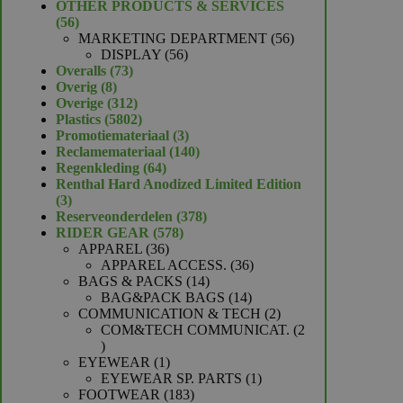
product
OTHER PRODUCTS & SERVICES
56
56
producten
56
MARKETING DEPARTMENT
56
56
producten
DISPLAY
56
73
producten
Overalls
73
8
producten
Overig
8
producten
312
Overige
312
producten
5802
Plastics
5802
producten
3
Promotiemateriaal
3
producten
140
Reclamemateriaal
140
64
producten
Regenkleding
64
producten
Renthal Hard Anodized Limited Edition
3
3
producten
378
Reserveonderdelen
378
578
producten
RIDER GEAR
578
36
producten
APPAREL
36
producten
36
APPAREL ACCESS.
36
14
producten
BAGS & PACKS
14
producten
14
BAG&PACK BAGS
14
producten
2
COMMUNICATION & TECH
2
producten
COM&TECH COMMUNICAT.
2
2
producten
1
EYEWEAR
1
product
1
EYEWEAR SP. PARTS
1
183
product
FOOTWEAR
183