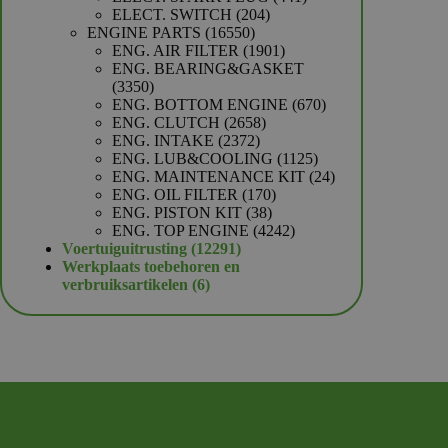
204
producten
ELECT. SWITCH
204
16550
producten
ENGINE PARTS
16550
producten
1901
ENG. AIR FILTER
1901
producten
ENG. BEARING&GASKET
3350
3350
producten
670
ENG. BOTTOM ENGINE
670
2658
producten
ENG. CLUTCH
2658
2372
producten
ENG. INTAKE
2372
producten
1125
ENG. LUB&COOLING
1125
producten
24
ENG. MAINTENANCE KIT
24
170
producten
ENG. OIL FILTER
170
38
producten
ENG. PISTON KIT
38
producten
4242
ENG. TOP ENGINE
4242
12291
producten
Voertuiguitrusting
12291
producten
Werkplaats toebehoren en
6
verbruiksartikelen
6
producten