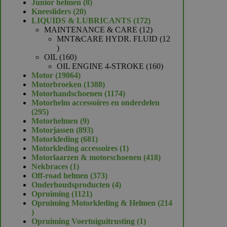
product
8
Junior helmen
8
20
producten
Kneesliders
20
producten
172
LIQUIDS & LUBRICANTS
172
producten
12
MAINTENANCE & CARE
12
producten
MNT&CARE HYDR. FLUID
12
12
producten
160
OIL
160
producten
160
OIL ENGINE 4-STROKE
160
19064
producten
Motor
19064
producten
1388
Motorbroeken
1388
producten
1174
Motorhandschoenen
1174
producten
Motorhelm accessoires en onderdelen
295
295
producten
9
Motorhelmen
9
producten
893
Motorjassen
893
producten
681
Motorkleding
681
producten
1
Motorkleding accessoires
1
product
418
Motorlaarzen & motorschoenen
418
1
producten
Nekbraces
1
product
373
Off-road helmen
373
producten
4
Onderhoudsproducten
4
1121
producten
Opruiming
1121
producten
Opruiming Motorkleding & Helmen
214
214
producten
1
Opruiming Voertuiguitrusting
1