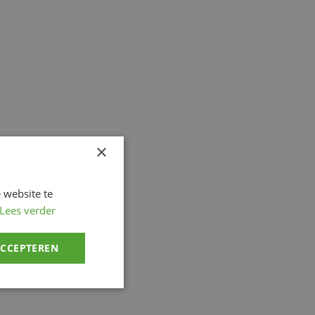
×
 website te
Lees verder
ACCEPTEREN