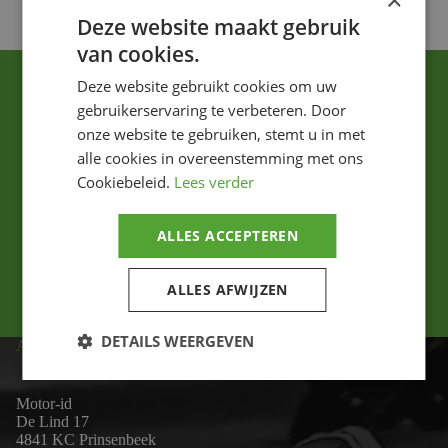
×
Deze website maakt gebruik
van cookies.
Deze website gebruikt cookies om uw
gebruikerservaring te verbeteren. Door
onze website te gebruiken, stemt u in met
alle cookies in overeenstemming met ons
Cookiebeleid.
Lees verder
Ik ga akkoord met het privacybeleid.
ALLES ACCEPTEREN
Versturen
ALLES AFWIJZEN
DETAILS WEERGEVEN
ADRES
Motor-id
De Lind 17
4841 KC Prinsenbeek