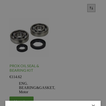
PROX OIL SEAL &
BEARING KIT
€
114.62
ENG.
BEARING&GASKET
,
Motor
Voeg toe