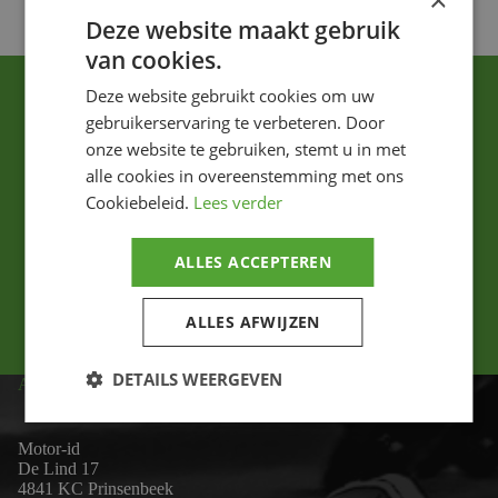
×
Deze website maakt gebruik
van cookies.
Deze website gebruikt cookies om uw
gebruikerservaring te verbeteren. Door
onze website te gebruiken, stemt u in met
alle cookies in overeenstemming met ons
Cookiebeleid.
Lees verder
Ik ga akkoord met het privacybeleid.
ALLES ACCEPTEREN
Versturen
ALLES AFWIJZEN
DETAILS WEERGEVEN
ADRES
Motor-id
De Lind 17
4841 KC Prinsenbeek