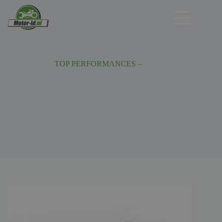
Ga
naar
de
inhoud
TOP PERFORMANCES –