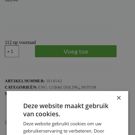
112 op voorraad
TOP
Voeg toe
PERFORMANCES
-
aantal
ARTIKELNUMMER:
1018542
CATEGORIEËN:
ENG. LUB&COOLING
,
MOTOR
MERK:
TOP PERFORMANCES
×
Deze website maakt gebruik
van cookies.
Beschrijving
Deze website gebruikt cookies om uw
gebruikerservaring te verbeteren. Door