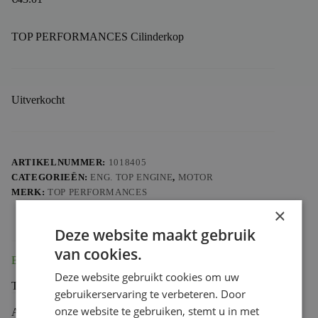
TOP PERFORMANCES Cilinderkop
Uitverkocht
ARTIKELNUMMER:
1018405
CATEGORIEËN:
ENG. TOP ENGINE
,
MOTOR
MERK:
TOP PERFORMANCES
×
Deze website maakt gebruik
van cookies.
Beschrijving
Deze website gebruikt cookies om uw
TOP PERFORMANCES Cilinderkop
gebruikerservaring te verbeteren. Door
onze website te gebruiken, stemt u in met
Aanvullende informatie