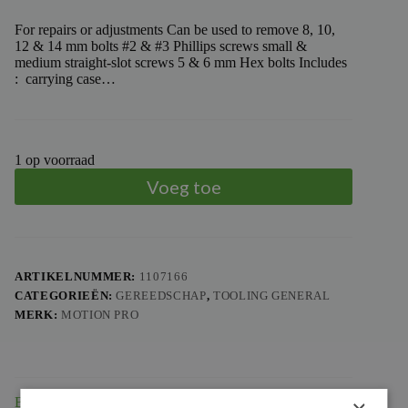
For repairs or adjustments Can be used to remove 8, 10,
12 & 14 mm bolts #2 & #3 Phillips screws small &
medium straight-slot screws 5 & 6 mm Hex bolts Includes
: carrying case…
1 op voorraad
Voeg toe
ARTIKELNUMMER:
1107166
CATEGORIEËN:
GEREEDSCHAP
,
TOOLING GENERAL
MERK:
MOTION PRO
Beschrijving