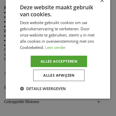
×
Deze website maakt gebruik
For repairs or adjustments
Can be used to remove 8, 10, 12 & 14 mm bolts
van cookies.
#2 & #3 Phillips screws
small & medium straight-slot screws
Deze website gebruikt cookies om uw
5 & 6 mm Hex bolts
gebruikerservaring te verbeteren. Door
Includes :
onze website te gebruiken, stemt u in met
carrying case
1/4" and 3/8" socket driver
alle cookies in overeenstemming met ons
10 mm & 12 mm 1/4" drive sockets
Cookiebeleid.
Lees verder
Can be enhanced by adding your own 1/4" or 3/8 " drive
socket attachments
Hard nickel pewter finish
ALLES ACCEPTEREN
Aanvullende informatie
ALLES AFWIJZEN
Beoordelingen (0)
DETAILS WEERGEVEN
Gekoppelde Motoren