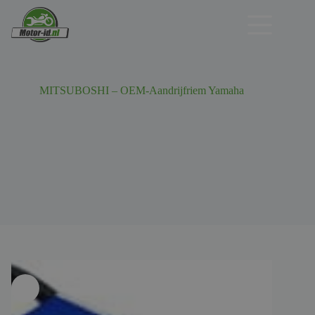
Ga
naar
de
inhoud
MITSUBOSHI – OEM-Aandrijfriem Yamaha