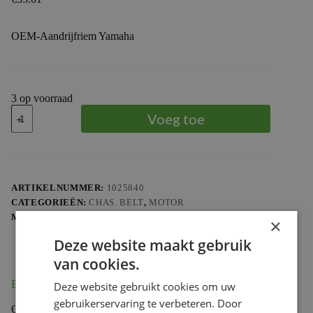
OEM-Aandrijfriem Yamaha
3 op voorraad
MITSUBOSHI
Voeg toe
-
OEM-
Aandrijfriem
Yamaha
aantal
ARTIKELNUMMER:
1025840
CATEGORIEËN:
CHAS. BELT
,
MOTOR
MERK:
MITSUBOSHI
×
Deze website maakt gebruik
van cookies.
Beschrijving
Deze website gebruikt cookies om uw
gebruikerservaring te verbeteren. Door
OEM-Aandrijfriem Yamaha