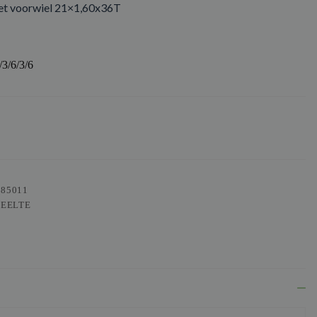
 voorwiel 21×1,60x36T
/6/3/6
085011
DEELTE