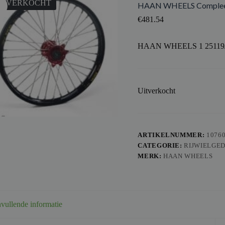
ITVERKOCHT
HAAN WHEELS Compleet
€
481.54
HAAN WHEELS 1 25119/3
Uitverkocht
ARTIKELNUMMER:
1076
CATEGORIE:
RIJWIELGE
MERK:
HAAN WHEELS
vullende informatie