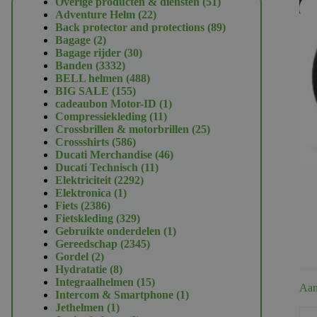
51
Overige producten & diensten
51
U
22
producten
Adventure Helm
22
producten
89
Back protector and protections
89
2
producten
Bagage
2
producten
30
Bagage rijder
30
3332
producten
Banden
3332
producten
488
BELL helmen
488
155
producten
BIG SALE
155
producten
1
cadeaubon Motor-ID
1
11
product
Compressiekleding
11
producten
25
Crossbrillen & motorbrillen
25
586
producten
Crossshirts
586
producten
46
Ducati Merchandise
46
11
producten
Ducati Technisch
11
2292
producten
Elektriciteit
2292
1
producten
Elektronica
1
2386
product
Fiets
2386
producten
329
Fietskleding
329
producten
1
Gebruikte onderdelen
1
2345
product
Gereedschap
2345
2
producten
Gordel
2
producten
8
Hydratatie
8
producten
15
Integraalhelmen
15
Aan
producten
1
Intercom & Smartphone
1
1
product
Jethelmen
1