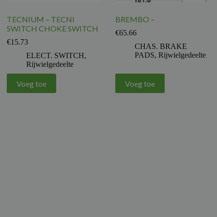
TECNIUM – TECNI
BREMBO –
SWITCH CHOKE SWITCH
€
65.66
€
15.73
CHAS. BRAKE
PADS
,
Rijwielgedeelte
ELECT. SWITCH
,
Rijwielgedeelte
Voeg toe
Voeg toe