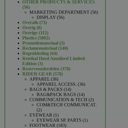
product
OTHER PRODUCTS & SERVICES
56
56
producten
56
MARKETING DEPARTMENT
56
56
producten
DISPLAY
56
73
producten
Overalls
73
8
producten
Overig
8
producten
312
Overige
312
producten
5802
Plastics
5802
producten
3
Promotiemateriaal
3
producten
140
Reclamemateriaal
140
64
producten
Regenkleding
64
producten
Renthal Hard Anodized Limited
3
Edition
3
producten
378
Reserveonderdelen
378
578
producten
RIDER GEAR
578
36
producten
APPAREL
36
producten
36
APPAREL ACCESS.
36
14
producten
BAGS & PACKS
14
producten
14
BAG&PACK BAGS
14
producten
2
COMMUNICATION & TECH
2
producten
COM&TECH COMMUNICAT.
2
2
producten
1
EYEWEAR
1
product
1
EYEWEAR SP. PARTS
1
183
product
FOOTWEAR
183