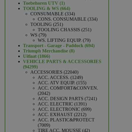
1
producten
Toebehoren UTV
1
product
664
TOOLING & WS
664
producten
334
CONSUMABLE
334
producten
334
CONS. CONSUMABLE
334
251
producten
TOOLING
251
producten
251
TOOLING CHASSIS
251
79
producten
WS
79
producten
79
WS. LIFTING EQUIP.
79
producten
694
Transport - Garage - Paddock
694
8
producten
Triumph Merchandise
8
1866
producten
Uitlaat
1866
producten
VEHICLE PARTS & ACCESSORIES
94299
94299
producten
22040
ACCESSORIES
22040
producten
1249
ACC. ACCESS.
1249
producten
155
ACC. ATV EQUIP.
155
producten
ACC. COMFORT&CONVEN.
2042
2042
producten
7241
ACC. DESIGN PARTS
7241
1391
producten
ACC. ELECTRIC
1391
producten
699
ACC. ELECTRONIC
699
2212
producten
ACC. EXHAUST
2212
producten
ACC. PLASTIC&PROTECT
7009
7009
producten
42
TIRE ACC. MOUSSE
42