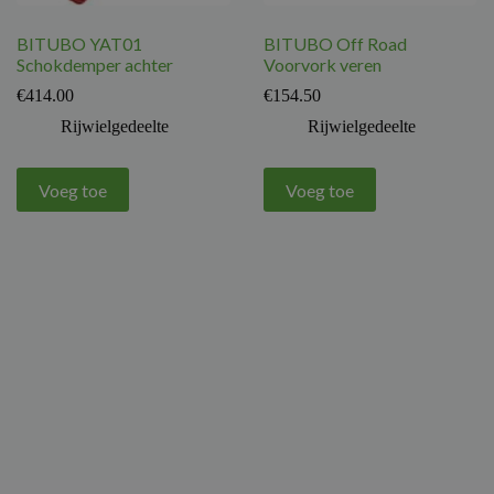
BITUBO YAT01
BITUBO Off Road
Schokdemper achter
Voorvork veren
€
414.00
€
154.50
Rijwielgedeelte
Rijwielgedeelte
Voeg toe
Voeg toe