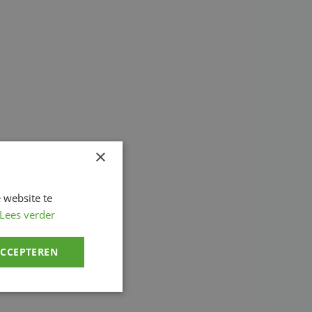
×
 website te
Lees verder
ACCEPTEREN