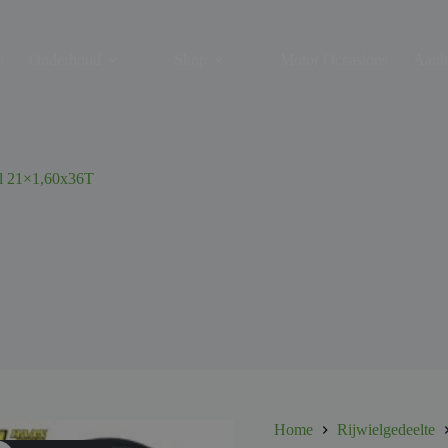
s
Onderhoud
Shop
Motor Occasions
Aanh
 21×1,60x36T
Home
Rijwielgedeelte