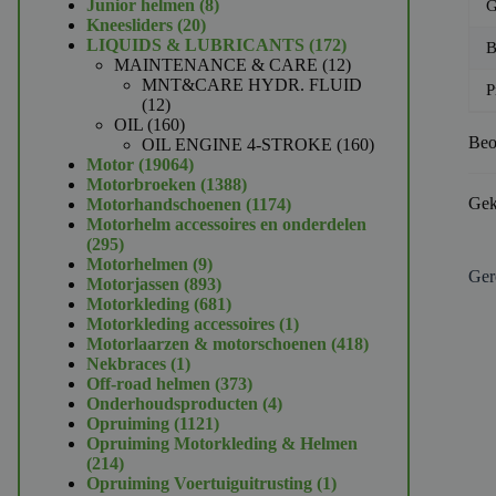
product
8
Junior helmen
8
G
20
producten
Kneesliders
20
producten
172
LIQUIDS & LUBRICANTS
172
B
producten
12
MAINTENANCE & CARE
12
producten
MNT&CARE HYDR. FLUID
P
12
12
producten
160
OIL
160
Beo
producten
160
OIL ENGINE 4-STROKE
160
19064
producten
Motor
19064
producten
1388
Motorbroeken
1388
producten
1174
Gek
Motorhandschoenen
1174
producten
Motorhelm accessoires en onderdelen
295
295
producten
9
Motorhelmen
9
Ger
producten
893
Motorjassen
893
producten
681
Motorkleding
681
producten
1
Motorkleding accessoires
1
product
418
Motorlaarzen & motorschoenen
418
1
producten
Nekbraces
1
product
373
Off-road helmen
373
producten
4
Onderhoudsproducten
4
1121
producten
Opruiming
1121
producten
Opruiming Motorkleding & Helmen
214
214
producten
1
Opruiming Voertuiguitrusting
1