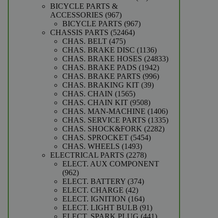
producten
BICYCLE PARTS &
967
ACCESSORIES
967
producten
967
BICYCLE PARTS
967
52464
producten
CHASSIS PARTS
52464
475
producten
CHAS. BELT
475
producten
1136
CHAS. BRAKE DISC
1136
producten
24833
CHAS. BRAKE HOSES
24833
1942
producten
CHAS. BRAKE PADS
1942
producten
996
CHAS. BRAKE PARTS
996
39
producten
CHAS. BRAKING KIT
39
1565
producten
CHAS. CHAIN
1565
producten
9508
CHAS. CHAIN KIT
9508
producten
1406
CHAS. MAN-MACHINE
1406
producten
1335
CHAS. SERVICE PARTS
1335
2282
producten
CHAS. SHOCK&FORK
2282
5454
producten
CHAS. SPROCKET
5454
1493
producten
CHAS. WHEELS
1493
producten
2278
ELECTRICAL PARTS
2278
producten
ELECT. AUX COMPONENT
962
962
producten
374
ELECT. BATTERY
374
42
producten
ELECT. CHARGE
42
producten
164
ELECT. IGNITION
164
producten
91
ELECT. LIGHT BULB
91
producten
441
ELECT. SPARK PLUG
441