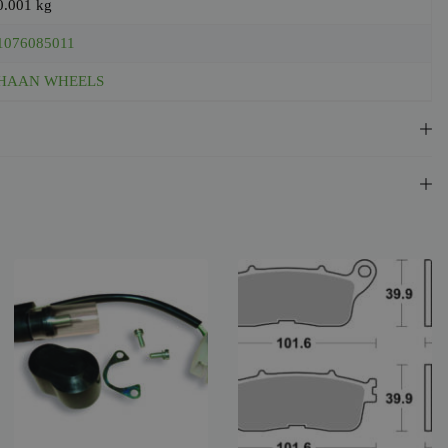
0.001 kg
1076085011
HAAN WHEELS