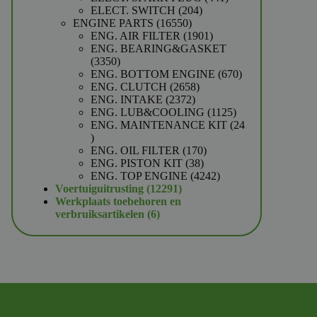
204
producten
ELECT. SWITCH
204
16550
producten
ENGINE PARTS
16550
producten
1901
ENG. AIR FILTER
1901
producten
ENG. BEARING&GASKET
3350
3350
producten
670
ENG. BOTTOM ENGINE
670
2658
producten
ENG. CLUTCH
2658
2372
producten
ENG. INTAKE
2372
producten
1125
ENG. LUB&COOLING
1125
producten
ENG. MAINTENANCE KIT
24
24
producten
170
ENG. OIL FILTER
170
38
producten
ENG. PISTON KIT
38
producten
4242
ENG. TOP ENGINE
4242
12291
producten
Voertuiguitrusting
12291
producten
Werkplaats toebehoren en
6
verbruiksartikelen
6
producten