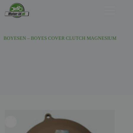
Ga
naar
de
inhoud
BOYESEN – BOYES COVER CLUTCH MAGNESIUM