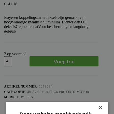
€
141.18
Boyesen koppelingscarterdeksels zijn gemaakt van
hoogwaardige kwaliteit aluminium Lichter dan OE
dekselsGepoedercoatVoor bescherming en langdurig
gebruik
2 op voorraad
BOYESEN
Voeg toe
-
BOYES
COVER
CLUTCH
MAGNESIUM
aantal
ARTIKELNUMMER:
1073684
CATEGORIEËN:
ACC. PLASTIC&PROTECT
,
MOTOR
MERK:
BOYESEN
×