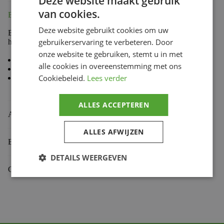
Deze website maakt gebruik
van cookies.
Beschrijving
Deze website gebruikt cookies om uw
Boyesen koppelingscarterdeksels zijn gemaakt van
gebruikerservaring te verbeteren. Door
hoogwaardige kwaliteit aluminium
onze website te gebruiken, stemt u in met
Lichter dan OE deksels
alle cookies in overeenstemming met ons
Gepoedercoat
Cookiebeleid.
Lees verder
Voor bescherming en langdurig gebruik
ALLES ACCEPTEREN
Aanvullende informatie
ALLES AFWIJZEN
Beoordelingen (0)
DETAILS WEERGEVEN
Gekoppelde Motoren