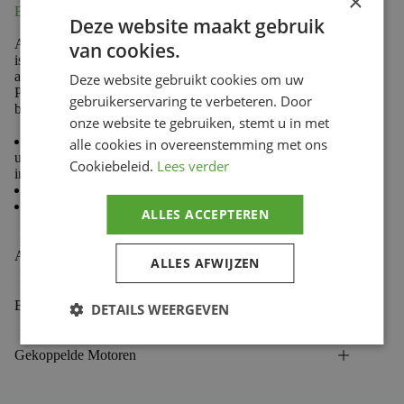
×
Beschrijving
Deze website maakt gebruik
Als leverancier van eerste montagedelen bij talloze merken
van cookies.
is BANDO al 75 jaar toonaangevend op het gebied van
aandrijfriemen.
Deze website gebruikt cookies om uw
PIAGGIO, YAMAHA …doen graag een beroep op deze
gebruikerservaring te verbeteren. Door
bekende fabrikant.
onze website te gebruiken, stemt u in met
OEM type Riem van superieure kwaliteit die
alle cookies in overeenstemming met ons
uitstekende technische eigenschappen biedt en een
Cookiebeleid.
Lees verder
indrukwekkende levensduur
grote hittebestendigheid
niet te evenaren overbrengingskwaliteit
ALLES ACCEPTEREN
Aanvullende informatie
ALLES AFWIJZEN
Beoordelingen (0)
DETAILS WEERGEVEN
Gekoppelde Motoren