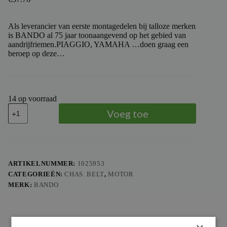
Als leverancier van eerste montagedelen bij talloze merken
is BANDO al 75 jaar toonaangevend op het gebied van
aandrijfriemen.PIAGGIO, YAMAHA …doen graag een
beroep op deze…
14 op voorraad
BANDO
Voeg toe
DRIVE
BELT
STANDARD
aantal
ARTIKELNUMMER:
1025953
CATEGORIEËN:
CHAS. BELT
,
MOTOR
MERK:
BANDO