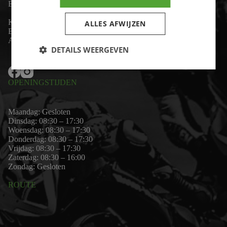
Email:
wim@motor-id.nl
K.v.K: 80530338
ALLES AFWIJZEN
B.T.W-nummer: NL861703947B01
Algemene voorwaarden
DETAILS WEERGEVEN
OPENINGSTIJDEN
Maandag: Gesloten
Dinsdag: 08:30 – 17:30
Woensdag: 08:30 – 17:30
Donderdag: 08:30 – 17:30
Vrijdag: 08:30 – 17:30
Zaterdag: 08:30 – 16:00
Zondag: Gesloten
ROUTE