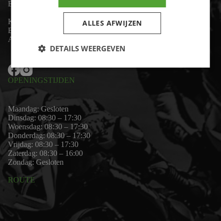
Email:
wim@motor-id.nl
K.v.K: 80530338
ALLES AFWIJZEN
B.T.W-nummer: NL861703947B01
Algemene voorwaarden
DETAILS WEERGEVEN
OPENINGSTIJDEN
Maandag: Gesloten
Dinsdag: 08:30 – 17:30
Woensdag: 08:30 – 17:30
Donderdag: 08:30 – 17:30
Vrijdag: 08:30 – 17:30
Zaterdag: 08:30 – 16:00
Zondag: Gesloten
ROUTE