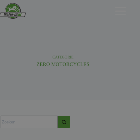
Ga
naar
de
inhoud
CATEGORIE
ZERO MOTORCYCLES
Geen
resultaten