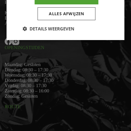
Email:
wim@motor-id.nl
K.v.K: 80530338
ALLES AFWIJZEN
B.T.W-nummer: NL861703947B01
Algemene voorwaarden
DETAILS WEERGEVEN
OPENINGSTIJDEN
Maandag: Gesloten
Dinsdag: 08:30 – 17:30
Woensdag: 08:30 – 17:30
Donderdag: 08:30 – 17:30
Vrijdag: 08:30 – 17:30
Zaterdag: 08:30 – 16:00
Zondag: Gesloten
ROUTE