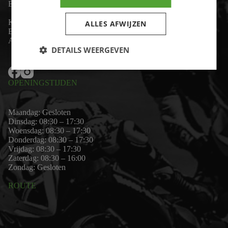
Email:
wim@motor-id.nl
K.v.K: 80530338
ALLES AFWIJZEN
B.T.W-nummer: NL861703947B01
Algemene voorwaarden
DETAILS WEERGEVEN
OPENINGSTIJDEN
Maandag: Gesloten
Dinsdag: 08:30 – 17:30
Woensdag: 08:30 – 17:30
Donderdag: 08:30 – 17:30
Vrijdag: 08:30 – 17:30
Zaterdag: 08:30 – 16:00
Zondag: Gesloten
ROUTE