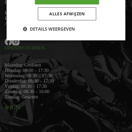
Email:
wim@motor-id.nl
K.v.K: 80530338
ALLES AFWIJZEN
B.T.W-nummer: NL861703947B01
Algemene voorwaarden
DETAILS WEERGEVEN
OPENINGSTIJDEN
Maandag: Gesloten
Dinsdag: 08:30 – 17:30
Woensdag: 08:30 – 17:30
Donderdag: 08:30 – 17:30
Vrijdag: 08:30 – 17:30
Zaterdag: 08:30 – 16:00
Zondag: Gesloten
ROUTE