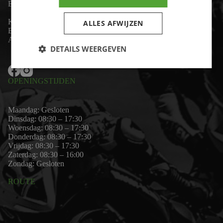
Email:
wim@motor-id.nl
K.v.K: 80530338
ALLES AFWIJZEN
B.T.W-nummer: NL861703947B01
Algemene voorwaarden
DETAILS WEERGEVEN
OPENINGSTIJDEN
Maandag: Gesloten
Dinsdag: 08:30 – 17:30
Woensdag: 08:30 – 17:30
Donderdag: 08:30 – 17:30
Vrijdag: 08:30 – 17:30
Zaterdag: 08:30 – 16:00
Zondag: Gesloten
ROUTE