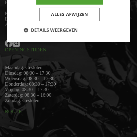
Email:
wim@motor-id.nl
K.v.K: 80530338
ALLES AFWIJZEN
B.T.W-nummer: NL861703947B01
Algemene voorwaarden
DETAILS WEERGEVEN
OPENINGSTIJDEN
Maandag: Gesloten
Dinsdag: 08:30 – 17:30
Woensdag: 08:30 – 17:30
Donderdag: 08:30 – 17:30
Vrijdag: 08:30 – 17:30
Zaterdag: 08:30 – 16:00
Zondag: Gesloten
ROUTE