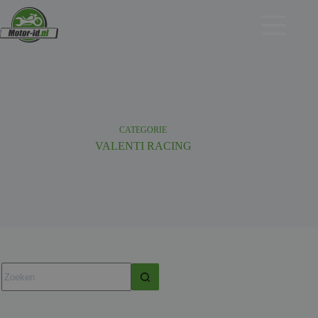
Ga
naar
de
inhoud
CATEGORIE
VALENTI RACING
Geen
resultaten