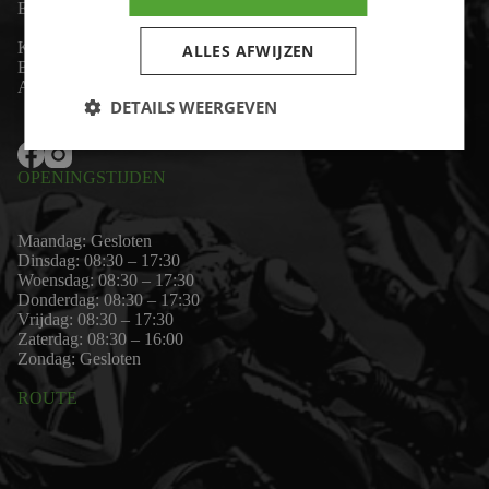
Email:
wim@motor-id.nl
K.v.K: 80530338
ALLES AFWIJZEN
B.T.W-nummer: NL861703947B01
Algemene voorwaarden
DETAILS WEERGEVEN
OPENINGSTIJDEN
Maandag: Gesloten
Dinsdag: 08:30 – 17:30
Woensdag: 08:30 – 17:30
Donderdag: 08:30 – 17:30
Vrijdag: 08:30 – 17:30
Zaterdag: 08:30 – 16:00
Zondag: Gesloten
ROUTE