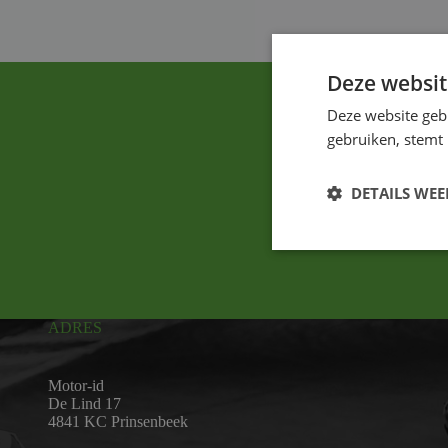
Deze websit
Deze website geb
gebruiken, stemt
DETAILS WE
ADRES
Motor-id
De Lind 17
4841 KC Prinsenbeek