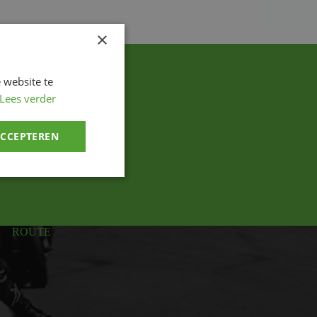
×
 website te
Lees verder
ACCEPTEREN
ROUTE