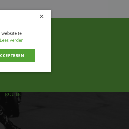
×
 website te
Lees verder
ACCEPTEREN
ROUTE