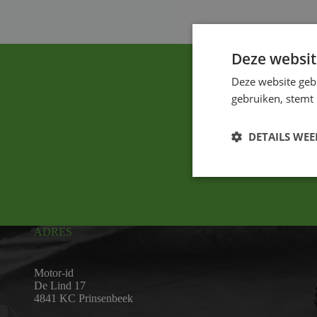
Deze websit
Deze website geb
gebruiken, stemt
DETAILS WE
ADRES
Motor-id
De Lind 17
4841 KC Prinsenbeek