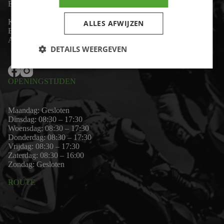
Email:
wim@motor-id.nl
K.v.K: 80530338
ALLES AFWIJZEN
B.T.W-nummer: NL861703947B01
Algemene voorwaarden
DETAILS WEERGEVEN
OPENINGSTIJDEN
Maandag: Gesloten
Dinsdag: 08:30 – 17:30
Woensdag: 08:30 – 17:30
Donderdag: 08:30 – 17:30
Vrijdag: 08:30 – 17:30
Zaterdag: 08:30 – 16:00
Zondag: Gesloten
ROUTE