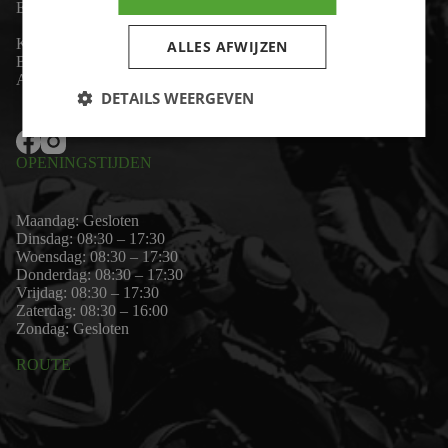
Email:
wim@motor-id.nl
K.v.K: 80530338
ALLES AFWIJZEN
B.T.W-nummer: NL861703947B01
Algemene voorwaarden
DETAILS WEERGEVEN
OPENINGSTIJDEN
Maandag: Gesloten
Dinsdag: 08:30 – 17:30
Woensdag: 08:30 – 17:30
Donderdag: 08:30 – 17:30
Vrijdag: 08:30 – 17:30
Zaterdag: 08:30 – 16:00
Zondag: Gesloten
ROUTE