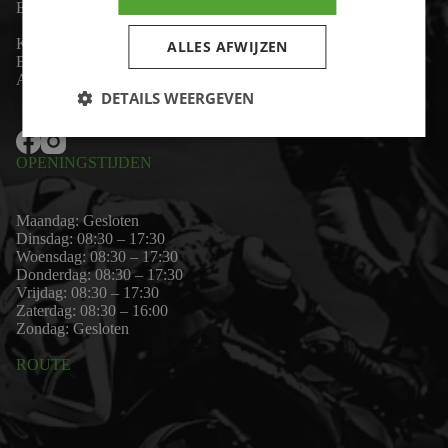
Email:
wim@motor-id.nl
K.v.K: 80530338
ALLES AFWIJZEN
B.T.W-nummer: NL861703947B01
Algemene voorwaarden
DETAILS WEERGEVEN
OPENINGSTIJDEN
Maandag: Gesloten
Dinsdag: 08:30 – 17:30
Woensdag: 08:30 – 17:30
Donderdag: 08:30 – 17:30
Vrijdag: 08:30 – 17:30
Zaterdag: 08:30 – 16:00
Zondag: Gesloten
ROUTE