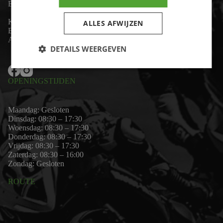
Email:
wim@motor-id.nl
K.v.K: 80530338
ALLES AFWIJZEN
B.T.W-nummer: NL861703947B01
Algemene voorwaarden
DETAILS WEERGEVEN
OPENINGSTIJDEN
Maandag: Gesloten
Dinsdag: 08:30 – 17:30
Woensdag: 08:30 – 17:30
Donderdag: 08:30 – 17:30
Vrijdag: 08:30 – 17:30
Zaterdag: 08:30 – 16:00
Zondag: Gesloten
ROUTE