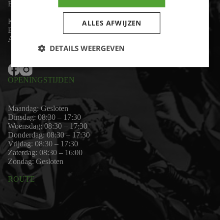
Email:
wim@motor-id.nl
K.v.K: 80530338
ALLES AFWIJZEN
B.T.W-nummer: NL861703947B01
Algemene voorwaarden
DETAILS WEERGEVEN
OPENINGSTIJDEN
Maandag: Gesloten
Dinsdag: 08:30 – 17:30
Woensdag: 08:30 – 17:30
Donderdag: 08:30 – 17:30
Vrijdag: 08:30 – 17:30
Zaterdag: 08:30 – 16:00
Zondag: Gesloten
ROUTE