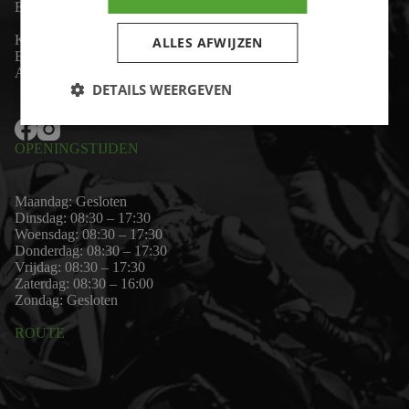
Email:
wim@motor-id.nl
K.v.K: 80530338
ALLES AFWIJZEN
B.T.W-nummer: NL861703947B01
Algemene voorwaarden
DETAILS WEERGEVEN
OPENINGSTIJDEN
Maandag: Gesloten
Dinsdag: 08:30 – 17:30
Woensdag: 08:30 – 17:30
Donderdag: 08:30 – 17:30
Vrijdag: 08:30 – 17:30
Zaterdag: 08:30 – 16:00
Zondag: Gesloten
ROUTE