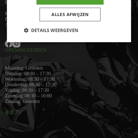
Email:
wim@motor-id.nl
K.v.K: 80530338
ALLES AFWIJZEN
B.T.W-nummer: NL861703947B01
Algemene voorwaarden
DETAILS WEERGEVEN
OPENINGSTIJDEN
Maandag: Gesloten
Dinsdag: 08:30 – 17:30
Woensdag: 08:30 – 17:30
Donderdag: 08:30 – 17:30
Vrijdag: 08:30 – 17:30
Zaterdag: 08:30 – 16:00
Zondag: Gesloten
ROUTE