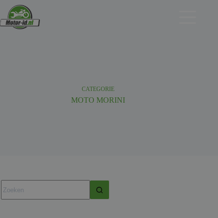
Ga
naar
de
inhoud
CATEGORIE
MOTO MORINI
Geen
resultaten