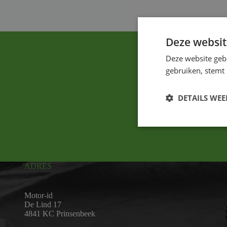
Deze websit
Deze website geb
gebruiken, stemt
DETAILS WE
ADRES
Motor-id
De Lind 17
4841 KC Prinsenbeek