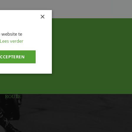
×
 website te
Lees verder
ACCEPTEREN
ROUTE