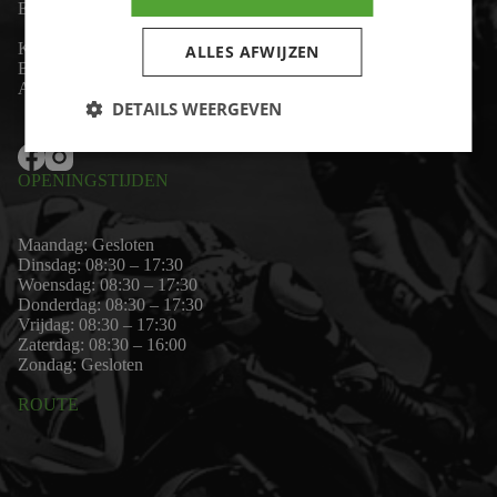
Email:
wim@motor-id.nl
K.v.K: 80530338
ALLES AFWIJZEN
B.T.W-nummer: NL861703947B01
Algemene voorwaarden
DETAILS WEERGEVEN
OPENINGSTIJDEN
Maandag: Gesloten
Dinsdag: 08:30 – 17:30
Woensdag: 08:30 – 17:30
Donderdag: 08:30 – 17:30
Vrijdag: 08:30 – 17:30
Zaterdag: 08:30 – 16:00
Zondag: Gesloten
ROUTE