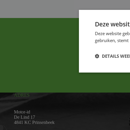
Deze websit
Deze website geb
gebruiken, stemt
DETAILS WE
ADRES
Motor-id
De Lind 17
4841 KC Prinsenbeek