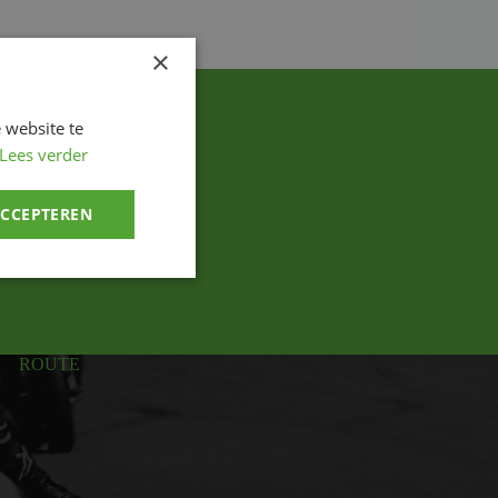
×
 website te
Lees verder
ACCEPTEREN
ROUTE