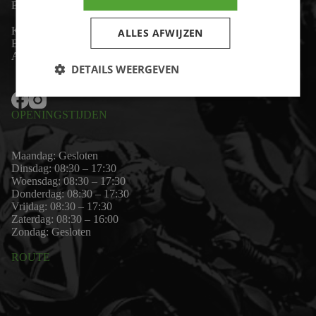
Email:
wim@motor-id.nl
K.v.K: 80530338
ALLES AFWIJZEN
B.T.W-nummer: NL861703947B01
Algemene voorwaarden
DETAILS WEERGEVEN
OPENINGSTIJDEN
Maandag: Gesloten
Dinsdag: 08:30 – 17:30
Woensdag: 08:30 – 17:30
Donderdag: 08:30 – 17:30
Vrijdag: 08:30 – 17:30
Zaterdag: 08:30 – 16:00
Zondag: Gesloten
ROUTE