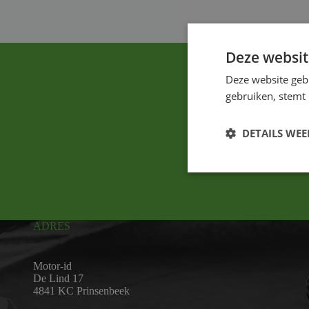
Deze websit
Deze website geb
gebruiken, stemt
DETAILS WE
ADRES
Motor-id
De Lind 17
4841 KC Prinsenbeek