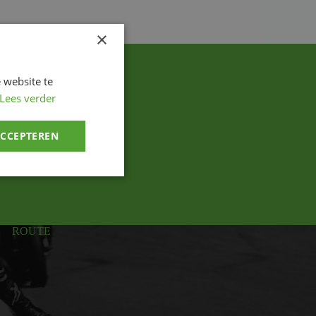
×
 website te
Lees verder
ACCEPTEREN
ROUTE