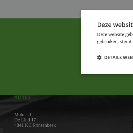
Deze websit
Deze website geb
gebruiken, stemt
DETAILS WE
ADRES
Motor-id
De Lind 17
4841 KC Prinsenbeek