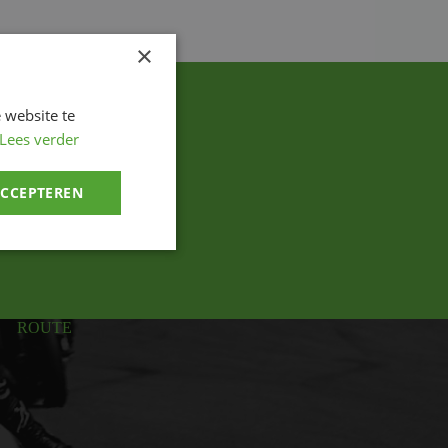
×
 website te
Lees verder
ACCEPTEREN
ROUTE