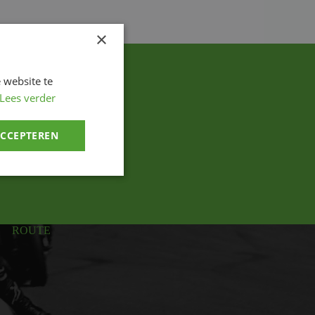
×
 website te
Lees verder
ACCEPTEREN
ROUTE