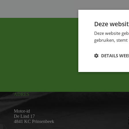
Deze websit
Deze website geb
gebruiken, stemt
DETAILS WE
ADRES
Motor-id
De Lind 17
4841 KC Prinsenbeek