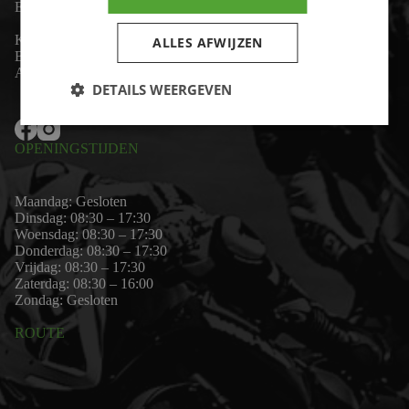
Email:
wim@motor-id.nl
K.v.K: 80530338
ALLES AFWIJZEN
B.T.W-nummer: NL861703947B01
Algemene voorwaarden
DETAILS WEERGEVEN
OPENINGSTIJDEN
Maandag: Gesloten
Dinsdag: 08:30 – 17:30
Woensdag: 08:30 – 17:30
Donderdag: 08:30 – 17:30
Vrijdag: 08:30 – 17:30
Zaterdag: 08:30 – 16:00
Zondag: Gesloten
ROUTE