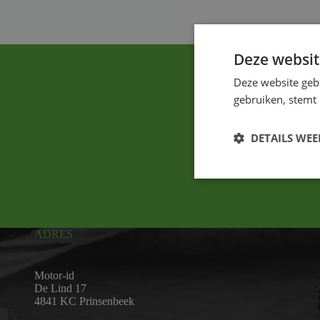
Deze websit
Deze website geb
gebruiken, stemt
DETAILS WE
ADRES
Motor-id
De Lind 17
4841 KC Prinsenbeek