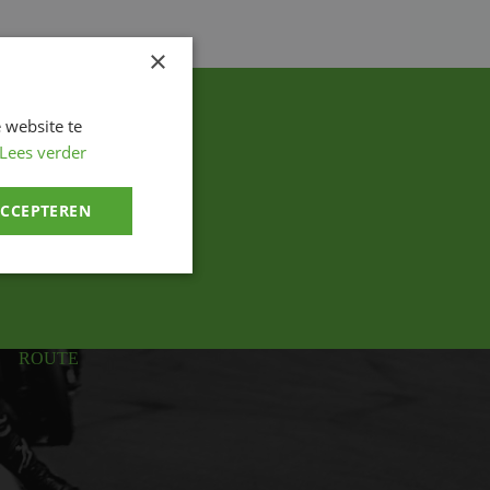
×
 website te
Lees verder
ACCEPTEREN
ROUTE