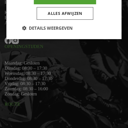
Email:
wim@motor-id.nl
K.v.K: 80530338
ALLES AFWIJZEN
B.T.W-nummer: NL861703947B01
Algemene voorwaarden
DETAILS WEERGEVEN
OPENINGSTIJDEN
Maandag: Gesloten
Dinsdag: 08:30 – 17:30
Woensdag: 08:30 – 17:30
Donderdag: 08:30 – 17:30
Vrijdag: 08:30 – 17:30
Zaterdag: 08:30 – 16:00
Zondag: Gesloten
ROUTE