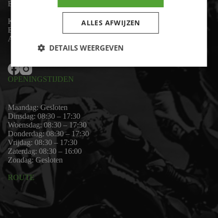
Email:
wim@motor-id.nl
K.v.K: 80530338
ALLES AFWIJZEN
B.T.W-nummer: NL861703947B01
Algemene voorwaarden
DETAILS WEERGEVEN
OPENINGSTIJDEN
Maandag: Gesloten
Dinsdag: 08:30 – 17:30
Woensdag: 08:30 – 17:30
Donderdag: 08:30 – 17:30
Vrijdag: 08:30 – 17:30
Zaterdag: 08:30 – 16:00
Zondag: Gesloten
ROUTE